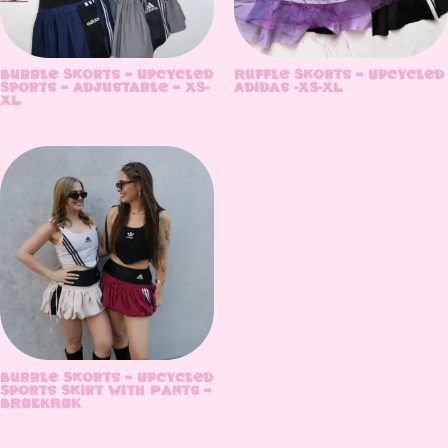
Bubble Skorts – Upcycled
Ruffle Skorts – Upcycled
Sports – Adjustable – XS-
Adidas -XS-XL
XL
Bubble Skorts – Upcycled
Sports Skirt With Pants –
BROEKROK