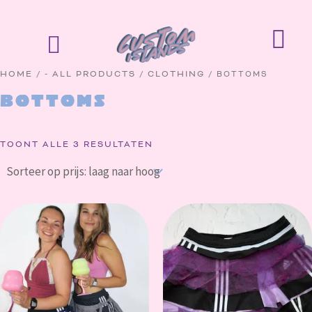
GESORTEERD
GA
OP
NAAR
PRIJS:
WI
LAAG
DE
NAAR
HOOG
INHOUD
HOME
/
- ALL PRODUCTS
/
CLOTHING
/ BOTTOMS
Bottoms
TOONT ALLE 3 RESULTATEN