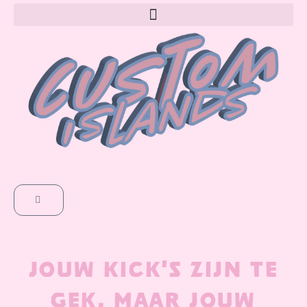
GA
NAAR
DE
INHOUD
WINKELWAGEN
JOUW KICK'S ZIJN TE
GEK, MAAR JOUW