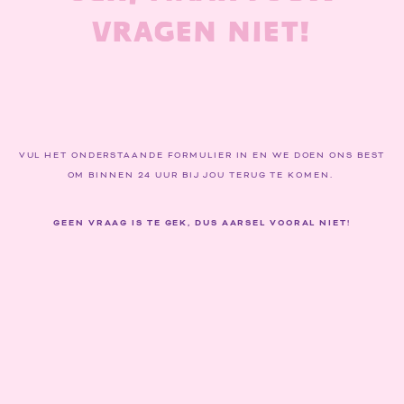
VRAGEN NIET!
VUL HET ONDERSTAANDE FORMULIER IN EN WE DOEN ONS BEST
OM BINNEN 24 UUR BIJ JOU TERUG TE KOMEN.
GEEN VRAAG IS TE GEK, DUS AARSEL VOORAL NIET!