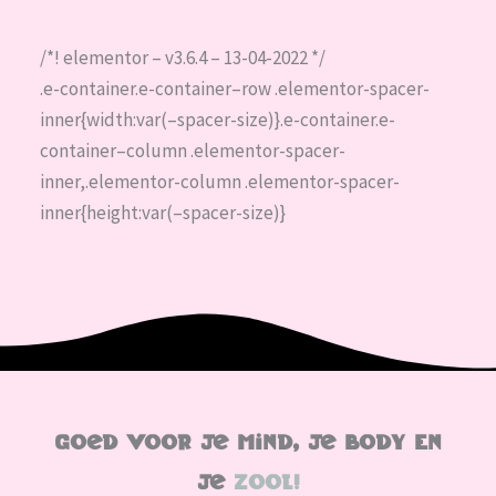
/*! elementor – v3.6.4 – 13-04-2022 */
.e-container.e-container–row .elementor-spacer-
inner{width:var(–spacer-size)}.e-container.e-
container–column .elementor-spacer-
inner,.elementor-column .elementor-spacer-
inner{height:var(–spacer-size)}
Goed Voor Je Mind, Je Body En
Je
Zool!