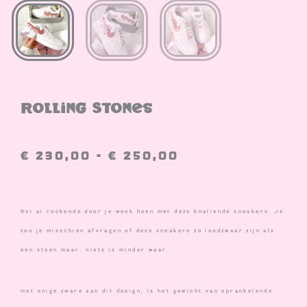
Rolling Stones
Prijsklasse:
€
230,00
-
€
250,00
€ 230,00
tot
€ 250,00
Rol al rockende door je week heen met deze knallende sneakers. Je
zou je misschien afvragen of deze sneakers zo loodzwaar zijn als
een steen maar, niets is minder waar.
Het enige zware aan dit design, is het gewicht van sprankelende