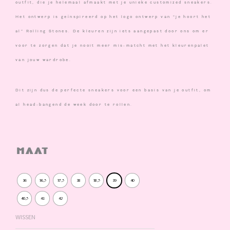
outfit, die je helemaal afmaakt met je unieke customized sneakers.
Het ontwerp is geïnspireerd op het logo ontwerp van “je hoort het
al” Rolling Stones. De kleuren zijn iets aangepast door ons om er
voor te zorgen dat je nooit meer mis-matcht met het kleurenpalet
van jouw wardrobe.
Dit zijn dus
de
perfecte sneakers voor een basis van je outfit, om
al head-bangend de week door te rollen.
Rolling
Maat
Stones
aantal
36
36,5
37,5
38
38,5
39
40
40,5
41
42
WISSEN