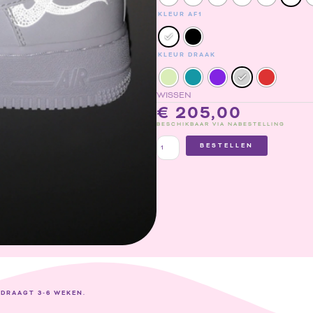
KLEUR AF1
KLEUR DRAAK
WISSEN
€
205,00
BESCHIKBAAR VIA NABESTELLING
BESTELLEN
EDRAAGT 3-6 WEKEN.