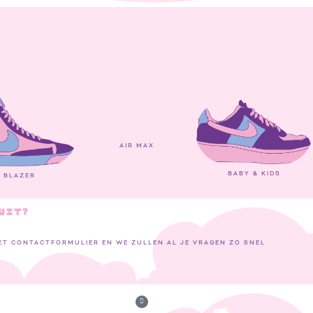
AIR MAX
BABY & KIDS
BLAZER
UIT?
ET CONTACTFORMULIER EN WE ZULLEN AL JE VRAGEN ZO SNEL