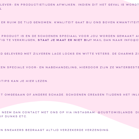
VER- EN PRODUCTIETIJDEN AFWIJKEN. INDIEN DIT HET GEVAL IS WORDT
L
R RUIM DE TIJD GENOMEN. KWALITEIT GAAT BIJ ONS BOVEN KWANTITEIT
M PRODUCT IS EN DE SCHOENEN SPECIAAL VOOR JOU WORDEN GEMAAKT AC
TIG TE VERKRIJGEN,
STAAT JE MAAT ER NIET BIJ?
MAIL DAN NAAR INFO@C
 GELEVERD MET ZILVEREN LACE LOCKS EN WITTE VETERS. DE CHARMS ZI
N SPECIALE VOOR- EN NABEHANDELING, HIERDOOR ZIJN ZE WATERBESTEND
STIPS KAN JE
HIER
LEZEN.
NT OMGEGAAN OF ANDERE SCHADE. SCHOENEN CREASEN TIJDENS HET INL
 NEEM DAN CONTACT MET ONS OP VIA INSTAGRAM: @CUSTOMISLANDS DIT
/OF DUNKS ETC.
AN SNEAKERS BEDRAAGT ALTIJD VERZEKERDE VERZENDING.