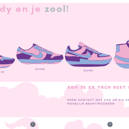
dy en je
zool!
DUNK
DUNK
MID
KOM JE ER TOCH NIET 
NEEM CONTACT MET ONS OP VIA H
MOGELIJK BEANTWOORDEN