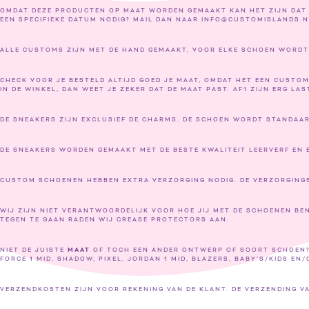
OMDAT DEZE PRODUCTEN OP MAAT WORDEN GEMAAKT KAN HET ZIJN DAT LE
EEN SPECIFIEKE DATUM NODIG? MAIL DAN NAAR INFO@CUSTOMISLANDS.N
ALLE CUSTOMS ZIJN MET DE HAND GEMAAKT, VOOR ELKE SCHOEN WORDT E
CHECK VOOR JE BESTELD ALTIJD GOED JE MAAT, OMDAT HET EEN CUSTO
IN DE WINKEL, DAN WEET JE ZEKER DAT DE MAAT PAST. AF1 ZIJN ERG LAS
DE SNEAKERS ZIJN EXCLUSIEF DE CHARMS. DE SCHOEN WORDT STANDAARD
DE SNEAKERS WORDEN GEMAAKT MET DE BESTE KWALITEIT LEERVERF EN EE
CUSTOM SCHOENEN HEBBEN EXTRA VERZORGING NODIG. DE VERZORGING
WIJ ZIJN NIET VERANTWOORDELIJK VOOR HOE JIJ MET DE SCHOENEN BE
TEGEN TE GAAN RADEN WIJ CREASE PROTECTORS AAN.
NIET DE JUISTE
MAAT
OF TOCH EEN ANDER ONTWERP OF SOORT SCHOEN?
FORCE 1 MID, SHADOW, PIXEL, JORDAN 1 MID, BLAZERS, BABY’S/KIDS EN
VERZENDKOSTEN ZIJN VOOR REKENING VAN DE KLANT. DE VERZENDING V