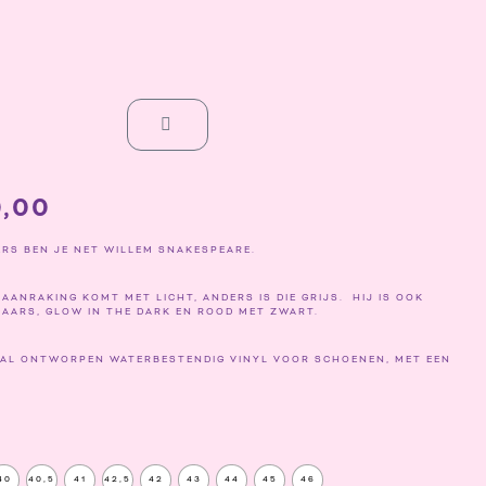
WINKELWAGEN
PRIJSKLASSE:
,00
€ 205,00
TOT
€ 220,00
RS BEN JE NET WILLEM SNAKESPEARE.
 AANRAKING KOMT MET LICHT, ANDERS IS DIE GRIJS. HIJ IS OOK
PAARS, GLOW IN THE DARK EN ROOD MET ZWART.
IAAL ONTWORPEN WATERBESTENDIG VINYL VOOR SCHOENEN, MET EEN
G
40
40,5
41
42,5
42
43
44
45
46