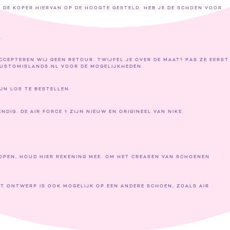
 DE KOPER HIERVAN OP DE HOOGTE GESTELD. HEB JE DE SCHOEN VOOR
.
CEPTEREN WIJ GEEN RETOUR. TWIJFEL JE OVER DE MAAT? PAS ZE EERST
USTOMISLANDS.NL VOOR DE MOGELIJKHEDEN.
JN LOS TE BESTELLEN.
IG. DE AIR FORCE 1 ZIJN NIEUW EN ORIGINEEL VAN NIKE.
OPEN, HOUD HIER REKENING MEE. OM HET CREASEN VAN SCHOENEN
 ONTWERP IS OOK MOGELIJK OP EEN ANDERE SCHOEN, ZOALS AIR