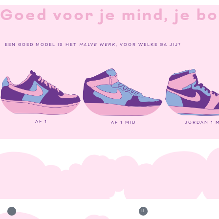
Goed voor je mind, je bo
EEN GOED MODEL IS HET
HALVE WERK
, VOOR WELKE GA JIJ?
AF 1
JORDAN 1 
AF 1 MID