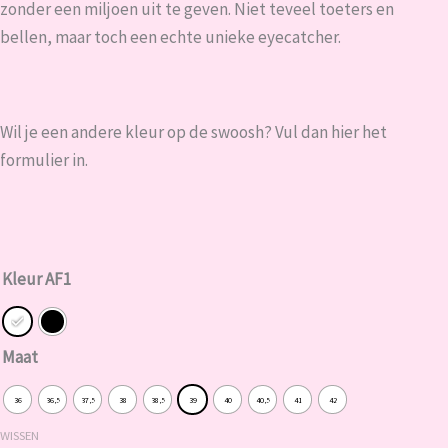
zonder een miljoen uit te geven. Niet teveel toeters en
bellen, maar toch een echte unieke eyecatcher.
Wil je een andere kleur op de swoosh?
Vul dan hier het
formulier in.
Blue
Kleur AF1
swoosh
aantal
Maat
36
36,5
37,5
38
38,5
39
40
40,5
41
42
WISSEN