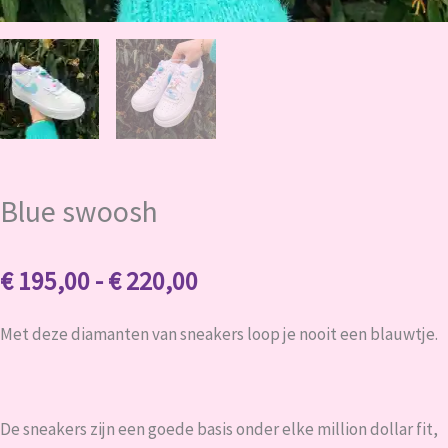
Blue swoosh
Prijsklasse:
€
195,00
-
€
220,00
€ 195,00
tot
Met deze diamanten van sneakers loop je nooit een blauwtje.
€ 220,00
De sneakers zijn een goede basis onder elke million dollar fit,