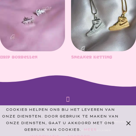
Drip Oorbellen
Sneaker Ketting
INSTAGRAM
COOKIES HELPEN ONS BIJ HET LEVEREN VAN
ONZE DIENSTEN. DOOR GEBRUIK TE MAKEN VAN
TIPS & TRICKS
FAQ
CONTACT
RETOURBELEID
ONZE DIENSTEN, GAAT U AKKOORD MET ONS
GEBRUIK VAN COOKIES.
MEER
PRIVACY POLICY, ALGEMENE VOORWAARDEN, DISCLAIMER