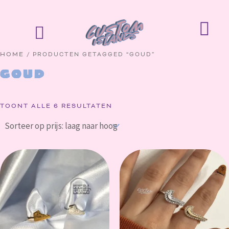
GESORTEERD
GA
OP
NAAR
PRIJS:
WI
LAAG
DE
NAAR
HOOG
INHOUD
HOME
/ PRODUCTEN GETAGGED “GOUD”
goud
TOONT ALLE 6 RESULTATEN