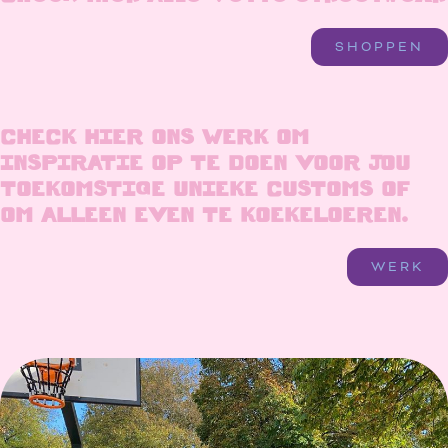
SHOPPEN
CHECK HIER ONS WERK OM
INSPIRATIE OP TE DOEN VOOR JOU
TOEKOMSTIGE UNIEKE CUSTOMS OF
OM ALLEEN EVEN TE KOEKELOEREN.
WERK