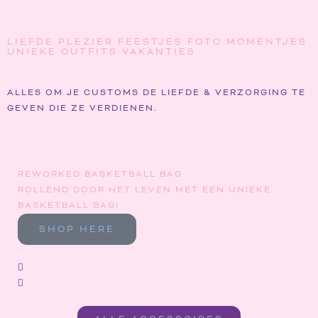
LIEFDE
PLEZIER
FEESTJES
FOTO MOMENTJES
UNIEKE OUTFITS
VAKANTIES
ALLES OM JE CUSTOMS DE LIEFDE & VERZORGING TE
GEVEN DIE ZE VERDIENEN.
REWORKED BASKETBALL BAG
SI
ROLLEND DOOR HET LEVEN MET EEN UNIEKE
AL
BASKETBALL BAG!
ST
LI
SHOP HERE